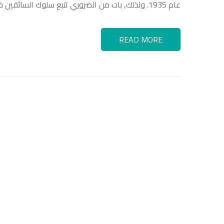
عام 1935. ولذلك, بات من الضروري تتبع سلوك السائقين خاصة في …
READ MORE