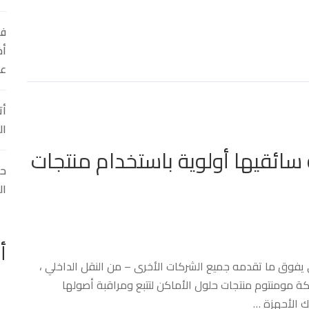
في
أخ
عل
أت
ال
سائقيها أولوية باستخدام منتجات
ال
أ
 يفوق ما تقدمه جميع الشركات الأخرى – من النقل الداخلي ،
ة مومنتوم منتجات حلول الأماكن لتتبع ومراقبة أصولها
ك الأجهزة …