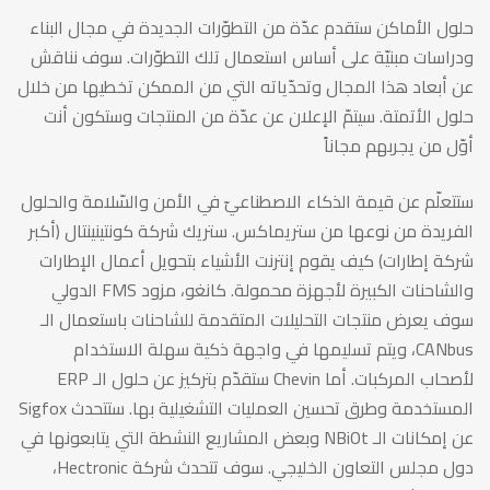
حلول الأماكن ستقدم عدّة من التطوّرات الجديدة في مجال البناء
ودراسات مبنيّة على أساس استعمال تلك التطوّرات. سوف نناقش
عن أبعاد هذا المجال وتحدّياته التي من الممكن تخطيها من خلال
حلول الأتمتة. سيتمّ الإعلان عن عدّة من المنتجات وستكون أنت
أوّل من يجربهم مجاناً
ستتعلّم عن قيمة الذكاء الاصطناعيّ في الأمن والسّلامة والحلول
الفريدة من نوعها من ستريماكس. ستريك شركة كونتينينتال (أكبر
شركة إطارات) كيف يقوم إنترنت الأشياء بتحويل أعمال الإطارات
والشاحنات الكبيرة لأجهزة محمولة. كانغو، مزود FMS الدولي
سوف يعرض منتجات التحليلات المتقدمة للشاحنات باستعمال الـ
CANbus، ويتم تسليمها في واجهة ذكية سهلة الاستخدام
لأصحاب المركبات. أما Chevin ستقدّم بتركيز عن حلول الـ ERP
المستخدمة وطرق تحسين العمليات التشغيلية بها. ستتحدث Sigfox
عن إمكانات الـ NBiOt وبعض المشاريع النشطة التي يتابعونها في
دول مجلس التعاون الخليجي. سوف تتحدث شركة Hectronic،