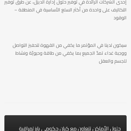
إحدى الشركات الرائدة في توفير حلول إدارة الديزل، عن طرق توفير
التكاليف على واحدة من أكثر السلع الأساسية في المنطقة –
الوقود
سيكون لدينا في المؤتمر ما يكفي من القهوة لتحفيز التواصل
ووجبة غداء تمدّ الجميع بما يكفي من طاقة وحيويّة ونشاط
للجسم والعقل
حلول الأماكن تتعاون مع كيان حكومي بارز لمراقبة