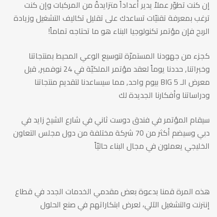
يناديك!
إن كنت تطوّر عملاً يدير أعداداً متزايدةً من المركبات وإن كنت
ترغب بمعرفة تقنيّات تساعدك على تقليل تكاليف التشغيل وزيادة
الربح فإن مؤتمر تكنولوجيا البناء هو ما تحتاجه تماماً!
كجزء من جهودنا المستمرّة لتوسيع الوعي المحيط بمنتجاتنا
وخبراتنا, حددنا يوماً لعقد مؤتمر الملكيّة في 24 نوفمبر, قبل
معرض الـ BIG 5 بيوم واحد, مما سيساعدنا لتقديم منتجاتنا
ودراساتنا وأفكارنا الجديدة لك
سيقام المؤتمر في فندق دوست ثاني في شارع الشيخ زايد في
دبي وسيضم أكثر من 70 شركة مختلفة من دول مجلس التعاون
الخليجي يعملون في مجال البناء حاليّاً
هذه المرة قمنا بدعوة بعض مقدمي الخدمات الجدد في قطاع
إنترنت والتشغيل الآلي، لعرض ابتكاراتهم في صنع الحلول