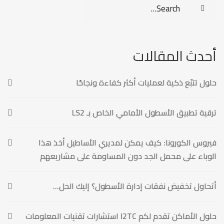
Search
for:
أحدث المقالات
حلول تتبّع ذكية لعمليات أكثر كفاءة ونجاحًا
ترقية تطبيق الأسطول الأمامي الخاص بـ LS2
فيروس الكورونا: كيف يمكن لمديري الأساطيل أخذ هذا
الوباء على محمل الجد دون المساومة على مشاريعهم
أتحاول تخفيض نفقات إدارة الأسطول؟ إليك الحل…
حلول الأماكن تقدم لكم I2TC استشارات تقنيات المعلومات