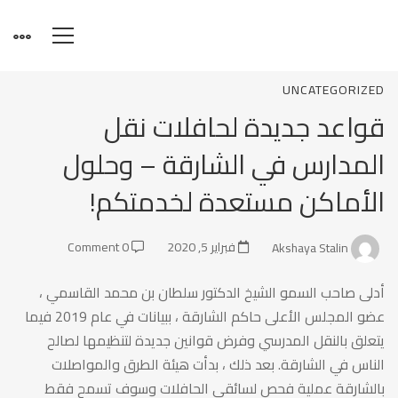
قواعد
UNCATEGORIZED
قواعد جديدة لحافلات نقل
جديدة
المدارس في الشارقة – وحلول
الأماكن مستعدة لخدمتكم!
لحافلات
Akshaya Stalin
فبراير 5, 2020
0 Comment
نقل
أدلى صاحب السمو الشيخ الدكتور سلطان بن محمد القاسمي ،
عضو المجلس الأعلى حاكم الشارقة ، ببيانات في عام 2019 فيما
المدارس
يتعلق بالنقل المدرسي وفرض قوانين جديدة لتنظيمها لصالح
الناس في الشارقة. بعد ذلك ، بدأت هيئة الطرق والمواصلات
بالشارقة عملية فحص لسائقي الحافلات وسوف تسمح فقط