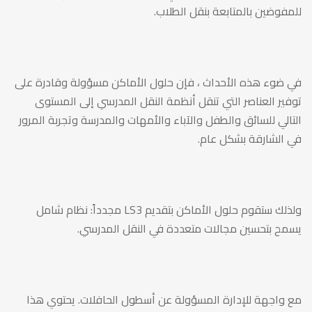
في
للمفوضين بالمتابعة بنقل الطلاب.
الشارقة
في ضوء هذه الأحداث ، فإن حلول الأماكن مسؤولة وقادرة على
–
توفير العناصر التي تنقل أنظمة النقل المدرسي إلى المستوى
التالي للسائق والطفل والآباء والأمهات والمدرسة وتجربة المرور
وحلول
في الشارقة بشكل عام.
الأماكن
ولذلك ستقوم حلول الأماكن بتقديم LS3 مجدداً: نظام شامل
مستعدة
يسمح بتحسين مجالات متعددة في النقل المدرسي.
لخدمتكم!
مع واجهة للإدارة المسؤولة عن أسطول الحافلات. يحتوي هذا