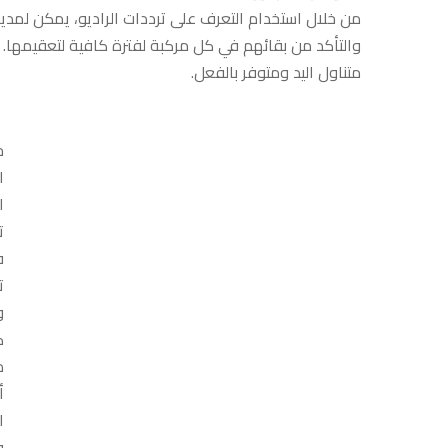
مشاريعهم
من خلال استخدام التعرف على ترددات الراديو، يمكن لمدي
والتأكد من بقائهم في كل مركبة لفترة كافية لتعقيمها. 
متناول اليد ومتوفر بالفعل.
ح
ا
ا
ت
ف
ت
و
ك
م
أ
ا
ف