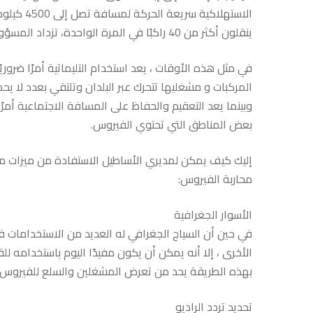
على
الاستهلاك
ينقلون أكثر من 40 راكبًا في المرة الواحدة، تزداد المسؤولية عن اتخاذ احتياطات حقيقية ثقيلة.
محمل
في مثل هذه الأوقات ، يعد استخدام التليماتية أمرًا ضر
المركبات و مشغليها تتحرك عبر البلدان وتلتقي بعدد لا يح
الجد
وبينما يعد التعقيم والحفاظ على المسافة الاجتماعية أمرًا
بعض المناطق التي تحتوي الفيروس.
دون
إليك كيف يمكن لمديري الأساطيل الاستفادة من ميزات م
محاربة الفيروس:
المساومة
الأسوار الجغرافية
في حين أن السياج الجغرافي له العديد من الاستخدامات ف
على
الأخرى ، إلا أنه يمكن أن يكون مفيدًا اليوم باستخدامه ل
بهذه الطريقة يحد من تعرض المشغلين والسلع للفيروس.
تحديد تردد الراديو