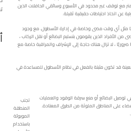
ية سريعة الحركة لمسافة تصل إلى 4500 كيلومتر مع توقف غير محدود في الأسبوع وسائقي الحافلات الذين
تق
وريًا مثل أي وقت مضى وخاصة في إدارة الأسطول. مع وجود
أ
صى من الأفراد الذين يقومون بتسليم البضائع أو نقل الركاب ،
 ضروريًا ، لا تزال هناك حاجة إلى الإشراف والمراقبة خاصة مع
عينة قد تكون مثبتة بالفعل في نظام الأسطول للمساعدة في
ي توصيل البضائع أو منع سرقة الوقود والعمليات
تجنب
لقضاء على المناطق الملوثة من الطرق المعتادة.
المنطقة
الموبوئة
باستخدام