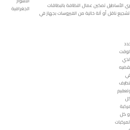
الأسوار
ري الأساطيل تمكين عمال النظافة بالبطاقات
الجغرافية
تشجيع ناقل أو آلة خالية من الفيروسات بجهاز في
دد
لوقت
لذي
قضيه
ي
نظيف
تعقيم
ل
ركبة
و كل
لمركبات
ي