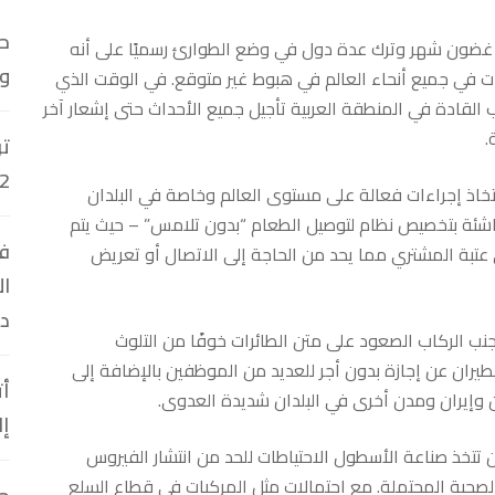
حل
ي غضون شهر وترك عدة دول في وضع الطوارئ رسميًا على أنه
ون
عات في جميع أنحاء العالم في هبوط غير متوقع. في الوقت الذي
ب القادة في المنطقة العربية تأجيل جميع الأحداث حتى إشعار آخر
.
تر
2
اذ إجراءات فعالة على مستوى العالم وخاصة في البلدان
اشئة بتخصيص نظام لتوصيل الطعام “بدون تلامس” – حيث يتم
في
ى عتبة المشتري مما يحد من الحاجة إلى الاتصال أو تعريض
ال
د
نب الركاب الصعود على متن الطائرات خوفًا من التلوث
طيران عن إجازة بدون أجر للعديد من الموظفين بالإضافة إلى
أت
ن وإيران ومدن أخرى في البلدان شديدة العدوى.
إل
 تتخذ صناعة الأسطول الاحتياطات للحد من انتشار الفيروس
الصحية المحتملة. مع احتمالات مثل المركبات في قطاع السلع