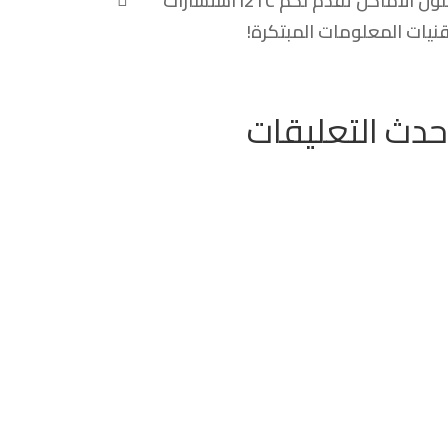
حلول الأماكن تقدم لكم I2TC استشارات
نيات المعلومات المبتكرة!
حدث التعليقات