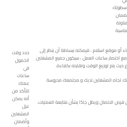
سطولك
ضمان
ناولة
ناسبة
ناء أو موقع استلام ، فيمكنه ببساطة أن ينظر إلى
حدد وقت
 مع اختصار ساعات العمل ، سيكون جميع المشغلين
الخمول
 حيث يتم توزيع الوقت وتقليله بكفاءة.
في
ساعات
تك تجاه المشغلين لديك و مجتمعك مدروسة
عملك
للتأكد من
أنه يمكن
 فرص الاتصال ويظل جادًا بشأن متابعة العمليات.
عزل
المشغلين
وأضمان