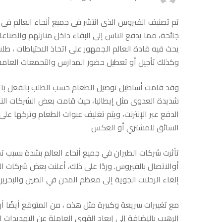
كيف
تم تصنيف الفيروس الذي انتشر في جميع أنحاء العالم ف
يمكن
جائحة، مما يدفع الناس إلى البقاء داخل منازلهم والصنا
يحث فيه قادة العالم الجمهور على اتخاذ الاحتياطات ، طل
لمديري
وكذلك تأجيل أو تعطيل حضور المدارس والتجمعات العامة
وقد قامت أساطيل توصيل الطعام حسب الطلب بالفعل باتخ
الأساطيل
شديدة العدوى مثل إيطاليا، حيث قامت بعض الشركات الن
الدفع عبر الإنترنت، ويتم تغليف عبوات الطعام وتركها عل
أخذ
السائق للمشتري أو العكس
تأثرت شركات الطيران في جميع أنحاء العالم بشدة بسبب تج
هذا
أوالاتصال بالفيروس. وردًا على ذلك، أعلنت بعض شركات ال
إلغاء الرحلات الجوية إلى معظم المدن في الصين والبحري
الوباء
مع تغييرات سريعة وكبيرة مثل هذه ، من المتوقع أيضًا أن
الرهيب بالإضافة إلى إبعاد القوى العاملة عن التهديدات 