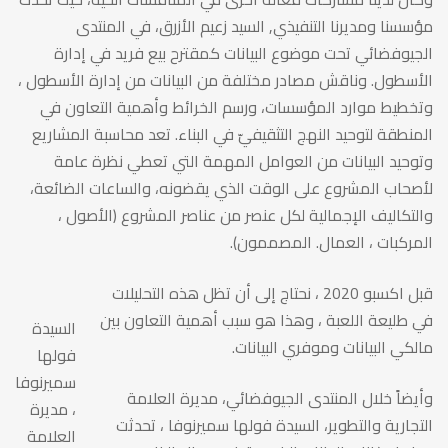
مؤسسنا ومديرنا التنفيذي, السيد زعيم الأزرق، في المنتدى
الجيوفضائي تحت موضوع البيانات كمقترح بيع فريد في إدارة
الأسطول. وناقش مصادر مختلفة من البيانات من إدارة الأسطول ،
وتخطيط موارد المؤسسات، ورسم الخرائط وأهمية التعاون في
المنطقة لتوحيد النهج التثقيفيّ في البناء. تعد محاسبة المشاريع
وتوحيد البيانات من العوامل المهمة التي تعطي نظرة عامة
لأصحاب المشروع على الوقت الذي يقضونه، والساعات الضائعة،
والتكاليف الإجمالية لكل عنصر من عناصر المشروع (الأصول ،
المركبات ، العمال. المصممون).
قبل اكسبو 2020 ، نحتاج إلى أن تظل هذه التحليلات
في طليعة اللعبة ، وهذا هو سبب أهمية التعاون بين
السيدة
مالكي البيانات وموفري البيانات.
فولها
سميرنوفا
وأيضاً خلال المنتدى الجيوفضائي، مديرة العلامة
، مديرة
التجارية والتطوير، السيدة فولها سميرنوفا ، تحدثت
العلامة