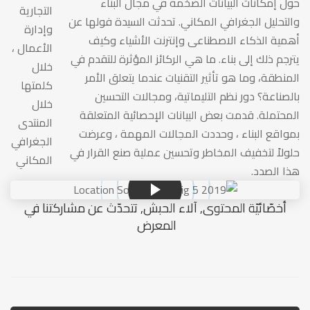
حول إمكانات البيانات الضخمة في مجال البناء
التجارية
والتحليل الجغرافي المكاني. تحدثت السيدة فولها عن
وإدارة
أهمية الذكاء الاصطناعى وإنترنت الأشياء وكيف
الأعمال ،
يترجم ذلك إلى بناء. ما هي الركائز المؤثرة للتقدم في
خلال
المنطقة، وما هو تأثير التقنيات عندما يتعلق الأمر
كلمتها
بالصناعة؟ دور نظم التليماتية، ومجالات التحسين
خلال
المحتملة. قدمت بعض البيانات الإحصائية المتعلقة
المنتدى
بمواقع البناء ، وحددت المجالات المهمة ، وعرضت
الجغرافي
حلولاً لتخفيف المخاطر وتحسين عملية صنع القرار في
المكاني
هذا الصدد.
أخصّائيّة المحتوى, آلاء الحبش, تتحدّث عن مشاركتنا في
المعرض ‎