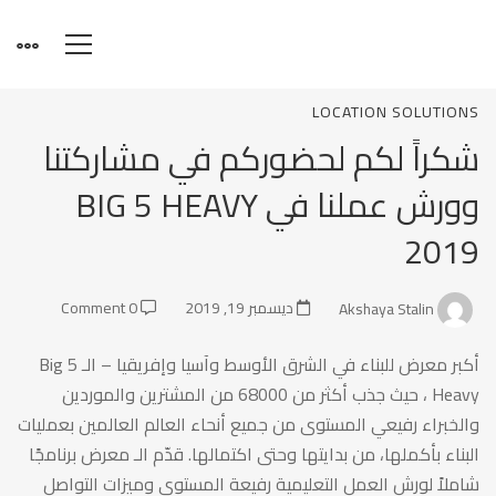
شكراً
LOCATION SOLUTIONS
شكراً لكم لحضوركم في مشاركتنا
لكم
وورش عملنا في BIG 5 HEAVY
2019
لحضوركم
Akshaya Stalin
ديسمبر 19, 2019
0 Comment
في
أكبر معرض للبناء في الشرق الأوسط وآسيا وإفريقيا – الـ Big 5
Heavy ، حيث جذب أكثر من 68000 من المشترين والموردين
مشاركتنا
والخبراء رفيعي المستوى من جميع أنحاء العالم العالمين بعمليات
البناء بأكملها، من بدايتها وحتى اكتمالها. قدّم الـ معرض برنامجًا
شاملاً لورش العمل التعليمية رفيعة المستوى وميزات التواصل