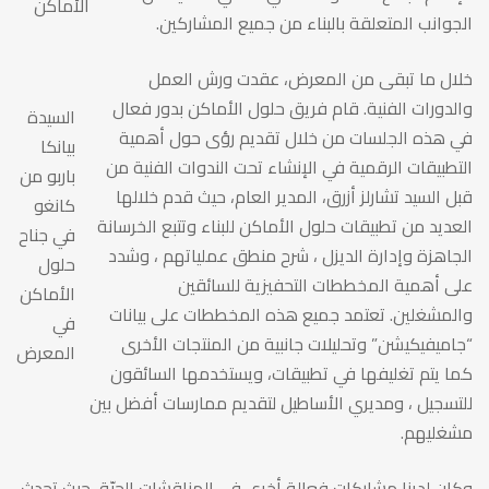
الأماكن
الجوانب المتعلقة بالبناء من جميع المشاركين.
خلال ما تبقى من المعرض، عقدت ورش العمل
والدورات الفنية. قام فريق حلول الأماكن بدور فعال
السيدة
في هذه الجلسات من خلال تقديم رؤى حول أهمية
بيانكا
التطبيقات الرقمية في الإنشاء تحت الندوات الفنية من
باربو من
قبل السيد تشارلز أزرق، المدير العام، حيث قدم خلالها
كانغو
العديد من تطبيقات حلول الأماكن للبناء وتتبع الخرسانة
في جناح
الجاهزة وإدارة الديزل ، شرح منطق عملياتهم ، وشدد
حلول
على أهمية المخططات التحفيزية للسائقين
الأماكن
والمشغلين. تعتمد جميع هذه المخططات على بيانات
في
“جاميفيكيشن” وتحليلات جانبية من المنتجات الأخرى
المعرض
كما يتم تغليفها في تطبيقات، ويستخدمها السائقون
للتسجيل ، ومديري الأساطيل لتقديم ممارسات أفضل بين
مشغليهم.
وكان لدينا مشاركات فعالة أخرى في المناقشات الحيّة، حيث تحدث