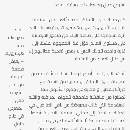
وورش
وفرص عمل ومبيعات تحت سقف واحد.
عملنا
كان كشك حلول الأماكن مضيفاً لعدد من العلامات
التجارية الأخرى، كانغو و هيكترونيك و كونتينينتال التي
السيد
في
أثرت منتجاتها على صناعة البناء من منظور التليماتية
ميروسلاف
على مستوى العالم. حوّل هذا المفهوم كشكنا إلى
ممثل
غاية واحدة لأولئك الذين لا يمكن تغطية مطالبهم إلا
هيكترونيك
BIG
من خلال العديد من المنتجات.
– يعرض
قطعة
شاهد الزوار الذين أقضوا وقتا عندنا تحديثات حية من
5
تجريبية
تطبيقات حلول الأماكن وتمكنوا من التحدث مع
من قبل
خبرائنا بتفصيل والإجابة عن جميع أسئلتهم. كما
الشركة
HEAVY
تمكنوا من مناقشة متعمقة لأجهزة المراقبة والتتبع
خلال
المتقدمة التي كانت معروضة من باقي العارضين في
المعرض
الكشك والتحدث إلى ممثلي العلامات التجارية شخصيًا.
2019
في جناح
أصبحت المنطقة مكانًا مثاليّاً للعاملين في مجال
حلول
الإعلام لجمع المعلومات التي تغطي العديد من