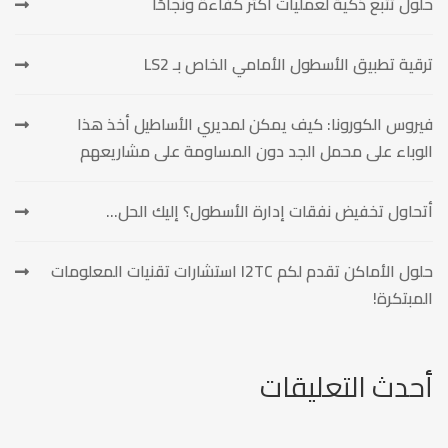
حلول تتبّع ذكية لعمليات أكثر كفاءة ونجاحًا
ترقية تطبيق الأسطول الأمامي الخاص بـ LS2
فيروس الكورونا: كيف يمكن لمديري الأساطيل أخذ هذا
الوباء على محمل الجد دون المساومة على مشاريعهم
أتحاول تخفيض نفقات إدارة الأسطول؟ إليك الحل…
حلول الأماكن تقدم لكم I2TC استشارات تقنيات المعلومات
المبتكرة!
أحدث التعليقات