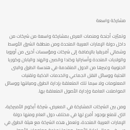
تقنيات
هندسة
مشاركة واسعة
الطرق
وتميّزت أجنحة ومنصات العرض بمشاركة واسعة من شركات من
داخل دولة الإمارات العربية المتحدة ومن منطقة الشرق الأوسط
وشمالي أفريقيا بالإضافة إلى شركات ومؤسسات أخرى من أوروبا
نوفمبر
والولايات المتحدة وأستراليا وكندا والصين والهند واليابان وكوريا
الجنوبية وغيرها من الدول المتقدمة في هندسة الطرق والبنى
02,
التحتية ووسائل النقل الجماعي والخدمات الذكية وتقنيات
المعلومات ولا سيما تلك المتعلقة بإدارة الطرق وصيانتها ووسائل
المواصلات العامة وإدارة الأصول المتعلقة بها.
2017
ومن بين الشركات المشاركة في المعرض، شركة أيكوم الأميركية،
“
التي تتمتع بوجود أفرع لها في مختلف دول العام ومنها دولة
الإمارات العربية المتحدة، وتعمل هذه الشركة مع هيئة الطرق في
دبي في مجال إدارة الأصول ومنها نمذجة معلومات الأصول.