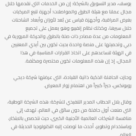
يوسف، مدير التسويق بالشركة: إن من الخدمات التي نقدمها خلال
مجال عملنا مع هيئة الطرق والمواصلات؛ أجهزة تتبع المركبات
بغرض المراقبة، وأجهزة قياس عن بُعد لأوزان وأبعاد الشاحنات
خلال سيرها، وكذلك نظام إنفيبو وهو يعمل على تجميع
المعلومات من عدة مصادر ذات صلة بالطرق والحركة المرورية في
دبي وتحميلها على منصة واحدة بحيث تكون بين أيدي المعنيين
في الهيئة لتساعدهم على اتخاذ القرارات المناسبة في هذا
المجال، إذ إن هذه المعلومات تكون مختصرة ومكثفة.
وحازت الحافلة الذكية ذاتية القيادة، التي عرضتها شركة ديجي
روبونكس، حيزاً كبيراً من اهتمام زوار المعرض.
وقال بلال الحطاب المدير التنفيذي للشركة: هذه الشركة الوطنية،
التي صنعت أول حافلة من دون سائق في العالم، تهدف إلى
منافسة الشركات العالمية الأجنبية الكبرى، حيث نتخصص بالابتكار،
وباستخدام وتطوير، أحدث ما توصلت إليه التكنولوجيا الحديثة في
العالم.