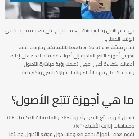
كفاءة
ونجاحًا
في عالم النقل واللوجستيك، يعتمد النجاح على معرفة ما يحدث في
الوقت الفعلي.
تقدّم
منصّة Location Solutions للتليماتكس
طريقة ذكية
لتحويل أجهزة التتبع العادية إلى أدوات قوية تساعدك على إدارة
أعمالك بكفاءة أعلى. فهي تمنحك
رؤية مباشرة للأصول
،
وتساعدك على
فهم الأداء واتخاذ قرارات أسرع وأكثر دقة
.
ما هي أجهزة تتبّع الأصول؟
تشمل أجهزة تتبّع الأصول
أجهزة GPS
و
الملصقات الذكية (RFID)
و
حساسات إنترنت الأشياء (IoT)
.
تقوم هذه الأجهزة بجمع معلومات حول موقع الأصول وحالتها