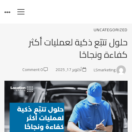
حلول
UNCATEGORIZED
حلول تتبّع ذكية لعمليات أكثر
تتبّع
كفاءة ونجاحًا
ذكية
LSmarketing
أكتوبر 17, 2025
0 Comment
لعمليات
أكثر