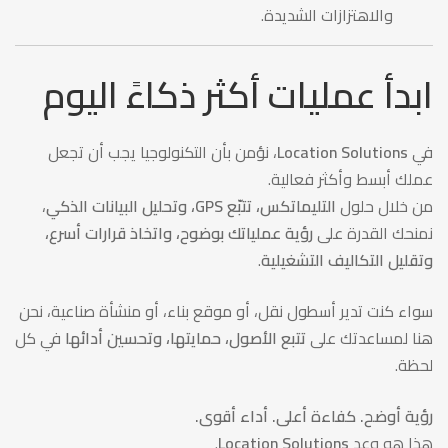
والاهتزازات الشديدة.
ابدأ عمليات أكثر ذكاءً اليوم
في
Location Solutions
، نؤمن بأن التكنولوجيا يجب أن تجعل
عملك أبسط وأكثر فعالية.
من خلال حلول
التليماتكس، تتبّع GPS، وتحليل البيانات الذكي
،
نمنحك القدرة على
رؤية عملياتك بوضوح، واتخاذ قرارات أسرع،
وتقليل التكاليف التشغيلية
.
سواء كنت تدير أسطول نقل، أو موقع بناء، أو منشأة صناعية، نحن
هنا لمساعدتك على
تتبع الأصول، حمايتها، وتحسين أدائها
في كل
لحظة.
رؤية أوضح. كفاءة أعلى. أداء أقوى.
هذا هو وعد
Location Solutions
.