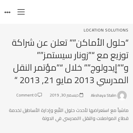
“حلول
LOCATION SOLUTIONS
“حلول الأماكن”” تعلن عن شراكة
الأماكن””
توزيع مع “”زونار سيستمز””
و””إيدولوج”” خلال “”مؤتمر النقل
تعلن
المدرسي 2013 مايو 21, 2013 “
عن
Akshaya Stalin
ديسمبر 30, 2019
0 Comment
شراكة
ماشياً مع استعراضها لأحدث حلول التتّبع وإدارة الأساطيل لخدمة
قطاع المواصلات والنقل االمدرسي في الدولة