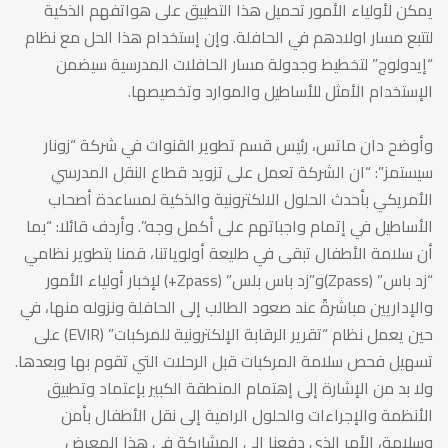
يمكن لأولياء الأمور تحميل هذا التطبيق على هواتفهم الذكية
لتتبع مسار اولادهم في الحافلة. وإن إستخدام هذا الحل مع نظام
“إيدولوج” لتخطيط وجدولة مسار الحافلات المدرسية سيضمن
الإستخدام الأمثل للأساطيل والموارد وتخصيصها.
وأوضح دان ماتس، رئيس قسم تطوير القنوات في شركة “زونار
سيستمز”: “ان الشركة تعمل على تزويد قطاع النقل المدرسي
الأمريكي بأحدث الحلول الالكترونية والذكية لمساعدة أصحاب
الأساطيل في إتمام واجباتهم على أكمل وجه”. وأردف قائلا: “بما
أن سلامة الأطفال تبقى في طليعة أولوياتنا، قمنا بتطوير نظامي
“زد باس” (Zpass)و”زد باس بلس” (Zpass+) لإخبار أولياء الأمور
والإداريين مباشرةً عند صعود الطالب إلى الحافلة ونزوله منها، في
حين يعمل نظام “تقرير الرقابة الإلكترونية للمركبات” (EVIR) على
تسهيل فحص سلامة المركبات قبل الرحلات التي تقوم بها وبعدها.
ولا بد من الإشارة إلى إهتمام المنطقة الكبير بإعتماد وتطبيق
الأنظمة والإجراءات والحلول الرامية إلى نقل الأطفال بأمن
وسلامة، الأمر الذي دفعنا الى المشاركة في هذا المعرض