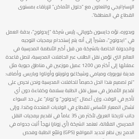
الإستراتيجي والتعاون مع “حلول الأماكن” للإرتقاء بمستوى
القطاع في المنطقة”.
وبدوره، نوّه جايسون كوربالي، رئيس شركة “إيدولوج”، بدقة العمل
في “ايدولوج”، مشيراً إلى أنه يتم إستخدام برمجيات التوجيه
والجدولة الخاصة بالشركة من قبل أكبر الأنظمة المدرسية في
العالم التي تؤمن نقل الطلاب عبر الحافلات المدرسية، لتصل قاعدة
عملائها إلى أكثر من 1200 عميل موزعين في مناطق حيوية مثل
مدينة نيويورك وميامي وشيكاغو وتورنتو وأوتاوا وباريس. وأضاف:
“تم تصميم هذا الحل خصيصاً للحافلات المدرسية ونحن نحرص على
تقديم الأفضل في سبيل نقل الطلبة بسلامة وكفاءة دون أي
تأخير في الوقت. وإن أعمال “إيدولوج” و”زونار” على حد السواء
تشكل المعيار الأساس للقطاع في الولايات المتحدة وكندا. وإلى
جانب تاريخنا العريق لأكثر من 35 عاماً في تقديم برمجيات النقل
المدرسي الفعّالة، تعتمد الشركة (أي زونار) نهجاً أثبت جدواه في
الدمج بين نظم تحديد المواقع (GPS) وتتبّع الطلبة وفحص