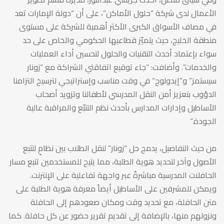
“
الأعمال لدى شركة “حلول الأماكن”، على أن “دولة الإمارات تعد
في مصاف الأسواق الكبرى الأكثر أهمية للشركة على مستوى
منطقة الخليج، حيث يتميّز قطاعيها الحكومي والخاص على حد
سواء بإعتماد أحدث التقنيات والحلول لتحسين أداء العمليات
والخدمات”. وأضافت: “جاء توقيع اتفاقتي الشراكة مع “زونار
سيستمز” و”إيدولوج” في وقت مناسب وإستراتيجي لترسيخ التزامنا
الدؤوب بتعزيز أمن النقل المدرسي لأطفالنا وتزويد أصحاب
الأساطيل وإدارات المدارس بأحدث نظم التتبّع والمراقبة عالية
الجودة.”
من حيث التفاصيل، يدمج حل “زونار” لنقل الطلاب بين نظامٍ لتتبع
الأصول وآخر لتحديد هوية الطلبة، مما يتيح للمستخدمين تتبع مسار
الحافلات المدرسية مباشرةً عبر واجهة تفاعلية على الإنترنت.
ويمكن للمشرفين على الأساطيل أيضاً معرفة هوية الطلبة على
متن الحافلة، مع تحديد وقت ومكان صعودهم إلى الحافلة
ونزولهم منها، بالإضافة إلى تقديم تقرير حضور عن كل حافلة. كما