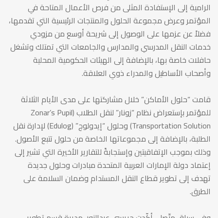
النقل
الرامية إلى الإستفادة المثلى من فرص الأعمال المتاحة في
المؤتمر وعرض مجموعة الحلول والمنتجات الرئيسية التي تقدمها،
فضلاً عن عزمها على الوصول إلى شريحة أوسع من مزودي
المدرسي
خدمات النقل المدرسي والمدارس والجامعات التي تمتلك وتشغل
حافلات خاصة بها، بالإضافة إلى الهيئات الحكومية المحلية
2013
وأصحاب الأساطيل والمدراء ذوي العلاقة.
قامت “حلول الأماكن” خلال مشاركتها على مدى الأيام الثلاثة
مايو
للمؤتمر بإستعراض نظام “زونار” لنقل الطلاب (Zonar’s Pupil
Transportation Solution) وحلول “إيدولوج” (Edulog) لإدارة نقل
21,
الطلبة، بالإضافة إلى مجموعاتها الخاصة من حلول تتبع الأصول.
وذلك بموجب الإتفاقيتين وإستجابةً للتقارير الأخيرة التي تشير إلى
إعتماد دولة الإمارات العربية المتحدة مبادرات وحلول جديدة
2013
تهدف إلى تطوير قطاع النقل المستدام وضمان السلامة على
الطرق.
وفي سياق متّصل، أكّدت جريسي عبدالنور، مديرة قسم تطوير