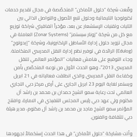
توزيع
وقّعت شركة “حلول الأماكن” المتخصّصة في مجال تقديم خدمات
مع
تكنولوجيا التليماتية وحلول تتبع الأصول والتواصل الذاتي بين
الآليات وتقنيات الإستشعار عن بعد، مؤخراً اتفاقيتي شراكة توزيع
مع كل من شركة “زونار سيستمز” (Zonar Systems) العاملة في
“”زونار
مجال تزويد حلول إدارة الأساطيل الإلكترونية، وشركة “إيدولوج”
(Edulog) الرائدة في توفير نظم إدارة النقل المدرسي المتكاملة.
سيستمز””
وجاء التوقيع على هامش فعاليات “المؤتمر العالمي للنقل
المدرسي 2013″، وهو الحدث الأول من نوعه المتخصّص بأمن
وكفاءة النقل المدرسي والذي انطلقت فعالياته في 21 ابريل
و””إيدولوج””
ويستمر لغاية اليوم 23 ابريل الجاري على أرض مركز دبي التجاري
العالمي تحت رعاية سمو الشيخ حمدان بن محمد بن راشد آل
خلال
مكتوم ولي عهد دبي رئيس المجلس التنفيذي في الامارة. وافتتح
المؤتمر سمو الشيخ ماجد بن محمد بن راشد آل مكتوم، مدير هيئة
دبي للثقافة والفنون.
“”مؤتمر
وأتت مشاركة “حلول الأماكن” في هذا الحدث إستكمالاً لجهودها