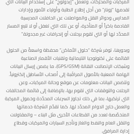
المركبات والمحرّكات. وتعمل “إيدولوج” على إستخدام البيانات التي
تقدمها “زونار” من أجل إطلاع الطلبة وأولياء الأمور وإدارات
المدارس ودوائر النقل والمواصلات عن الحافلات المدرسية
القادمة باكراً أو المتأخرة، أو عن تلك التي تغفل أو لا تتبع المسار
المحدّد لها أو التي تقوم برحلات أو إنحرافات غير مجدولة.”
وبدورها، توفر شركة “حلول الأماكن” محفظة واسعةً من الحلول
القائمة على تكنولوجيا التليماتية وتقنيات الأقمار الصناعية
وشبكات الإتصالات النقالة (GPS/GSM)، ما يضمن إرسال البيانات
الهامة المعنية بالأصول المراقَبة إلى أصحاب الأساطيل إلكترونياً.
وتتضمن البيانات معلومات عن موقع وحالة المركبات، وعن
الرحلات والتوقفات التي تقوم بها، بالإضافة إلى قائمة المخالفات
التي ترتكبها، بما في ذلك تجاوز السرعات المحدّدة وخمول المركبة
والعمل خارج الدوام المحدّد لها. كما تقدّم الشركة خدماتها
المتخصّصة لعدد من القطاعات الأخرى مثل البناء – والمقاولات
والنقل العام والنفط والغاز وتأجير السيارات والمركبات وقطاع
إدارة المرافق.