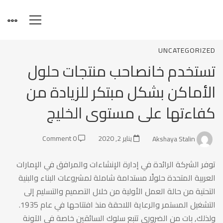
تستخدم
UNCATEGORIZED
تستخدم خانصاحب منتجات حلول
خانصاحب
الأماكن بشكل مبتكر للزيادة من
كفاءتها على مستوى الخليج
منتجات
Akshaya Stalin
يناير 2, 2020
0 Comment
حلول
توفر الشركة الرائدة في إدارة الإنشاءات والمرافق في الإمارات
العربية المتحدة حلولًا مستدامة شاملة لمشروعات البناء والبنية
الأماكن
التحتية من حالة العمل الأولية من خلال التصميم والتسليم إلى
التشغيل المستمر والرعاية اللاحقة منذ افتتاحها في عام 1935.
ولذلك, بات من الضروري تتبع سلوك السائقين خاصة في الآونة