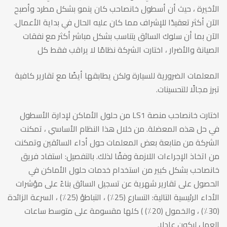
بشكل
الأخيرة ، حيث أن أسطول خانصاحب كان ينمو بشكل مطرد وأصبح
الآن أكثر تعقيدًا للإشراف مما كان عليه الحال في بداية الأعمال.
مبتكر
الآن بما أن سلوك السائق يتناسب بشكل مباشر أكثر مع نفقات
الصيانة والأضرار ، اختارت الشركة نظامًا لا يراقب فقط كل
للزيادة
المعلمات الضرورية للسيارة ولكن يطابقها أيضًا مع تقارير كافية
تبرز مجالًا للتحسينات.
من
اختارت خانصاحب منصة LS1 من حلول الأماكن لإدارة الأسطول
في حل هذه المعضلة. من خلال هذا النظام الأساسي ، تمكنت
كفاءتها
الشركة من متابعة بعض المعلمات حول أداء السائقين وتمكنت
من اتخاذ الإجراءات اللازمة وفقًا لذلك. بالتفصيل: استفاد فريق
على
خانصاحب بشكل كبير من استخدام خدمات حلول الأماكن في
الحصول على تقارير شهرية عن تسجيل السائق بناءً على مؤشرات
الأداء الرئيسية التالية: التسارع (25٪) ، التباطؤ (25٪) ، السرعة الزائدة
مستوى
(30٪) ، والخمول (20٪) ) كلها مقسومة على متوسط ​​ساعات
العمل ليكون عادلا.