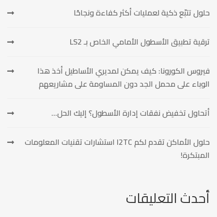
حلول تتبّع ذكية لعمليات أكثر كفاءة ونجاحًا
ترقية تطبيق الأسطول الأمامي الخاص بـ LS2
فيروس الكورونا: كيف يمكن لمديري الأساطيل أخذ هذا
الوباء على محمل الجد دون المساومة على مشاريعهم
أتحاول تخفيض نفقات إدارة الأسطول؟ إليك الحل…
حلول الأماكن تقدم لكم I2TC استشارات تقنيات المعلومات
المبتكرة!
أحدث التعليقات