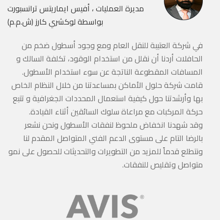
مديرة العمليات ، أفيس ايماريتس ترانسبورت
بواسطة لوكشري كارز (ش.م.م)
في شركة العتيبة للنقل العام ومع وجود أسطول ضخم من
الحافلات أردنا أن نقلل من استخدام الوقود، تكلفة السالك و
المسافات المقطوعة الناتجة عن سوء استخدام الأسطول.
قامت شركة حلول الأماكن بمساعدتنا من خلال النظام الخاص
بها وأرشدتنا حول كيفية استعمال المحددات الجغرافية و تتبع
حركة المركبات مع مراعاة سلوك السائقين أثناء القيادة.
وقد شهدنا انخفاض ملحوظ لنفقات الأسطول ونحن نشعر
بالرضا التام على مستوى الدعم الفني المتواصل المقدم لنا
ونتطلع قدماً للمزيد من التطويرات والتحديثات للحصول على نمو
متواصل وتقليص للنفقات.