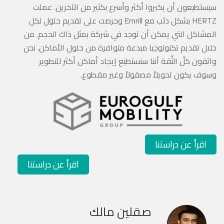
سيستطيعون أن يكبروا أكثر وأسرع بكثير من الآخرين. عملت
HERTZ بشكل دئب مع Emrill وحرصت على تقديم حلول لكل
المشاكل التي يمكن أن توجد في شركة بمثل ذاك الحجم. من
خلال تقديم تكنولوجيا مبدعة متوافرة من حلول الأماكن. نحن
واثقون كلّ الثّقة أننا سنستطيع إيجاد أماكن أكثر للتطوير
وسوف يكون تحويلاً مصقولاً وغير مقطوع.
اقرأ عن دراستنا‎
اقرأ عن دراستنا‎
صقلين مالك