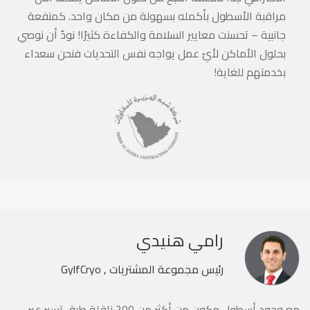
مراقبة الأسطول بأكمله بسهولة من مكان واحد. كمنفعة
جانبية – تحسنت معايير السلامة والكفاءة كثيرًا! نودّ أن نوصي
بحلول الأماكن لأيّ عمل يواجه نفس التحديات فنحن سعداء
بخدمتهم للغاية!
رامي هنيدي
رئيس مجموعة المشتريات , GylfCryo
مع وجود أسطول مكون من أكثر من 200 ناقلة طرق تسير عبر