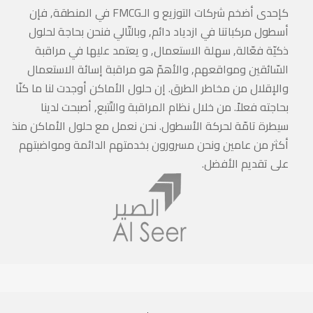
كإحدى أضخم شركات التوزيع و الـFMCG في المنطقة, فإن
أسطول مركباتنا في ازدياد دائم, وبالتّالي فنحن بحاجة لحلول
ذكيّة فعّالة, سهلة الاستعمال, و يعتمد عليها في مراقبة
السّائقين ومواقعهم, والأهمّ هو مراقبة إسائة الاستعمال
والإقلال من مخاطر الطرق. إن حلول الأماكن أوجدت لنا ما كنّا
بحاجته فعلاً. من خلال نظام المراقبة والتّتبع, أصبحت لدينا
سيطرة تامّة لحركة الأسطول. نحن نعمل مع حلول الأماكن منذ
أكثر من عامين ونحن مسرورون بخدمتهم الدائمة ومواضبتهم
على تقديم الأفضل.