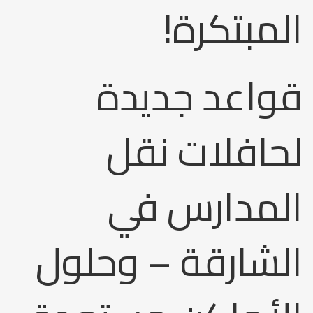
المبتكرة!
قواعد جديدة
لحافلات نقل
المدارس في
الشارقة – وحلول