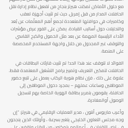
إدارة
مع حلول الأماكن تمكنت هيرتز بنجاح من تفعيل نظام إدارة نقل
الحافلات المدار من قبل إمريل. حيث تم تثبيت أجهزة تعقب
النقل
وكاميرات في حوافلها المتعددة لجمع أهم المعلّمات عن بُعد
والتحليلات حول أساليب القيادة. يمكن على الفور عرض مؤشرات
الأداء الرئيسية المهمة عن بعد مثل الخمول والكبح القاسي
في
والتوقف غير المجدول من خلال واجهة المستخدم المخصصة
على المنصة.
إمريل
الفوائد لا تتوقف عند هذا الحد! تم تثبيت قارئات البطاقات في
الحافلات لتمكين التعريف وتمييز برامج التشغيل المعتمدة فقط.
علاوة على ذلك ، فإن نظام هوية الركاب يعمل على تتبع حضور
الموظفين وساعات عملهم – بمجرد دخول الموظفين إلى
الحافلة، يقومون بتمرير بطاقة الهوية الخاصة بهم لتسجيل
الوصول أوالمغادرة.
وأعرب ماريوس أنتون ، مدير العمليات الإقليمي في هيرتز: “إن
وجه مجلس التعاون الخليجي يتغير بسرعة ، وأولئك الذين ينجحون
في تبني التقنيات في أعمالهم يتمكنون من البقاء واقفين على