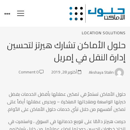
حلول
LOCATION SOLUTIONS
حلول الأماكن تشارك هيرتز لتحسين
الأماكن
إدارة النقل في إمريل
تشارك
Akshaya Stalin
أكتوبر 28, 2019
0 Comment
هيرتز
حلول الأماكن تستمرّ في تمكين عملائها بأفضل الخدمات بفضل
خبرتها الواسعة ومنتجاتها المبتكرة – ويحرص عملائها أيضاً عللى
لتحسين
تمكين أنفسهم من خلال تبنّي خدمات حلول الأماكن على الدّوام.
حرصت هيرتز دائمًا على تنويع خدماتها في السوق ، واستمرت في
اتخاذ خطوات لتحسين جودتها إرضاء عملائها. من خلال شراكتهم