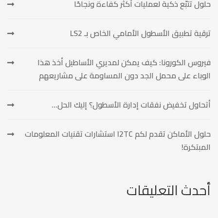
حلول تتبّع ذكية لعمليات أكثر كفاءة ونجاحًا
ترقية تطبيق الأسطول الأمامي الخاص بـ LS2
فيروس الكورونا: كيف يمكن لمديري الأساطيل أخذ هذا
الوباء على محمل الجد دون المساومة على مشاريعهم
أتحاول تخفيض نفقات إدارة الأسطول؟ إليك الحل…
حلول الأماكن تقدم لكم I2TC استشارات تقنيات المعلومات
المبتكرة!
أحدث التعليقات