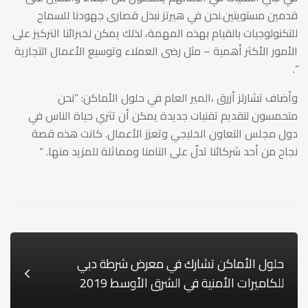
قدمين مستويتين.نحن في هيرتز نبذل قصارى جهودنا للسماح
للتكنولوجيات بالقيام بهذه المهمة، لذلك يمكن لخبرائنا التركيز على
الأمور الأكثر أهمية – مثل رضى العملاء وتوسيع الأعمال التجارية
“.
وأضاف تشارلز أزرق ،المير العام في حلول الأماكن: “نحن
متحمسون لتقديم تقنيات جديدة يمكن أن تثري حياة الناس في
دول مجلس التعاون الخليجي وتعزز الأعمال. كانت هذه قصة
نجاح من أحد شركائنا تدلّ على التامنا ومماثلة للمزيد منها. “
حلول الأماكن تشارك في معرض شرطة دبي
للكاميرات الأمنية في الشرق الأوسط 2019