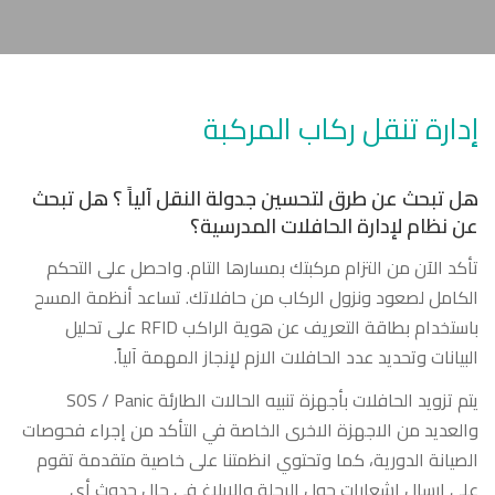
إدارة تنقل ركاب المركبة
هل تبحث عن طرق لتحسين جدولة النقل آلياً ؟ هل تبحث
عن نظام لإدارة الحافلات المدرسية؟
تأكد الآن من التزام مركبتك بمسارها التام. واحصل على التحكم
الكامل لصعود ونزول الركاب من حافلاتك. تساعد أنظمة المسح
باستخدام بطاقة التعريف عن هوية الراكب RFID على تحليل
البيانات وتحديد عدد الحافلات الازم لإنجاز المهمة آلياً.
يتم تزويد الحافلات بأجهزة تنبيه الحالات الطارئة SOS / Panic
والعديد من الاجهزة الاخرى الخاصة في التأكد من إجراء فحوصات
الصيانة الدورية، كما وتحتوي انظمتنا على خاصية متقدمة تقوم
على إرسال إشعارات حول الرحلة والإبلاغ في حال حدوث أي